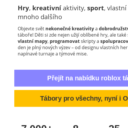
Hry
,
kreativní
aktivity,
sport
, vlastn
mnoho dalšího
Objevte svět
nekonečné
kreativity
a
dobrodružst
táboře! Děti si zde nejen užijí oblíbené hry, ale také
vlastní
mapy
,
programovat
skripty a
spolupraco
den je plný nových výzev – od designu vlastních her
napínavé turnaje a týmové mise.
Přejít na nabídku roblox t
Tábory pro všechny, nyní i 