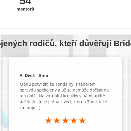
54
mentorů
jených rodičů, kteří důvěřují Br
A. Diviš - Brno
Mohu potvrdit, že Tonda byl s táborem
opravdu spokojený a už se nemůže dočkat na
ten další. Na virtuální kroužky s námi určitě
počítejte, to je jedna z věcí, kterou Toník také
zmiňuje :-).
★★★★★