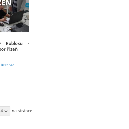
v Robloxu -
bor Plzeň
1
Recenze
na stránce