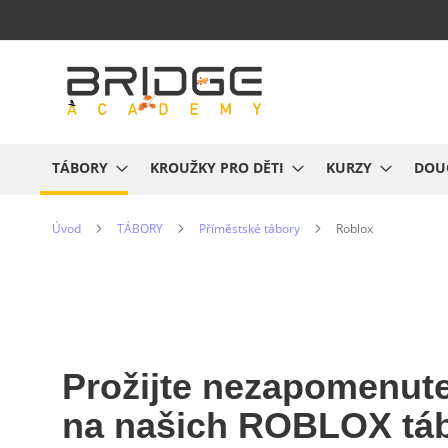
Přejít
na
obsah
TÁBORY
KROUŽKY PRO DĚTI
KURZY
DOU
Úvod
TÁBORY
Příměstské tábory
Roblox
Prožijte nezapomenute
na našich
ROBLOX táb