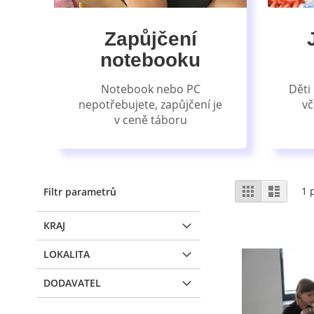
Zapůjčení
notebooku
Notebook nebo PC
Děti
nepotřebujete, zapůjčení je
vč
v ceně táboru
Zobrazení
Mřížka
Sezna
1
p
Filtr parametrů
KRAJ
LOKALITA
DODAVATEL