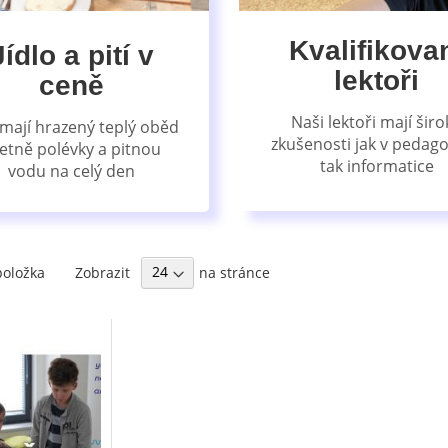
Kvalifikova
Jídlo a pití v
lektoři
ceně
Naši lektoři mají širo
 mají hrazený teplý oběd
zkušenosti jak v pedago
etně polévky a pitnou
tak informatice
vodu na celý den
m
Zobrazit
na stránce
oložka