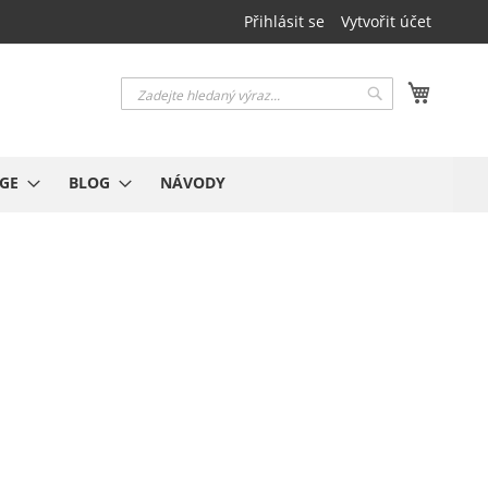
Přihlásit se
Vytvořit účet
Hledat
Můj koš
Hledat
DGE
BLOG
NÁVODY