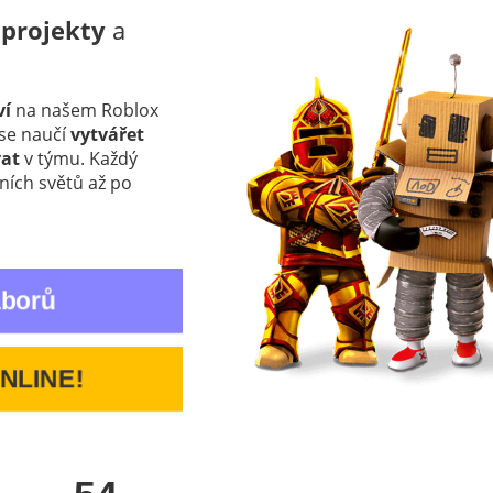
í
projekty
a
ví
na našem Roblox
 se naučí
vytvářet
vat
v týmu. Každý
ních světů až po
áborů
ONLINE!