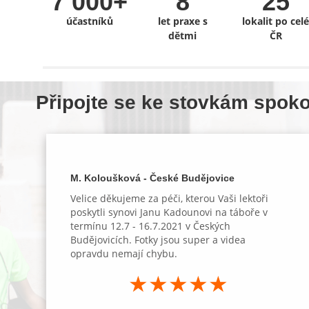
7 000+
8
25
účastníků
let praxe s
lokalit po celé
dětmi
ČR
Připojte se ke stovkám spoko
M. Koloušková - České Budějovice
Velice děkujeme za péči, kterou Vaši lektoři
poskytli synovi Janu Kadounovi na táboře v
termínu 12.7 - 16.7.2021 v Českých
Budějovicích. Fotky jsou super a videa
opravdu nemají chybu.
★★★★★