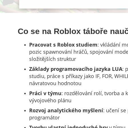
Co se na Roblox táboře nau
Pracovat s Roblox studiem
: vkládání m
pozic spawnování hráčů, spojování mode
složitějších struktur
Základy
programovacího
jazyka
LUA
: 
studiu, práce s příkazy jako IF, FOR, WHIL
návratovou hodnotou
Práci v týmu
: rozdělování rolí, tvorba a 
vývojového plánu
Rozvoj analytického myšlení
: učení se
programátor
Tvorbu vlastní jednoduché hry
v týmu, 