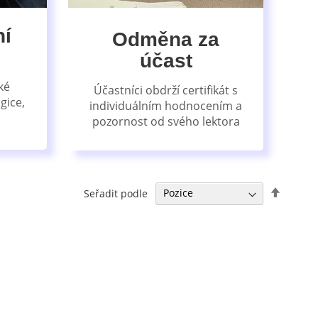
ní
Odměna za
účast
ké
Účastníci obdrží certifikát s
gice,
individuálním hodnocením a
pozornost od svého lektora
Nastavi
Seřadit podle
sestup