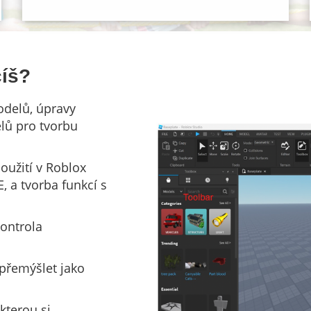
číš?
odelů, úpravy
lů pro tvorbu
použití v Roblox
E, a tvorba funkcí s
kontrola
 přemýšlet jako
kterou si